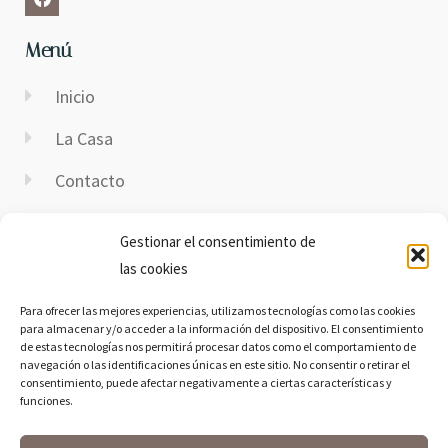
Menú
Inicio
La Casa
Contacto
Disponibilidad
Gestionar el consentimiento de
Contacto
las cookies
Para ofrecer las mejores experiencias, utilizamos tecnologías como las cookies
E-Mail:
casaruralmarchena@icloud.com
para almacenar y/o acceder a la información del dispositivo. El consentimiento
Dirección:
Calle Segunda Barrio Nuevo, 2, 37420
de estas tecnologías nos permitirá procesar datos como el comportamiento de
navegación o las identificaciones únicas en este sitio. No consentir o retirar el
Gomecello, Salamanca
consentimiento, puede afectar negativamente a ciertas características y
Teléfono:
689 37 39 03
funciones.