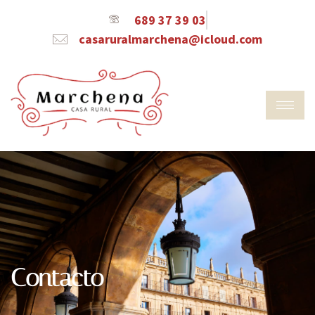
689 37 39 03
casaruralmarchena@icloud.com
Contacto