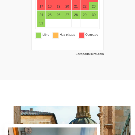
EscapadaRural.com