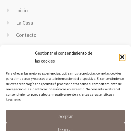
Inicio
La Casa
Contacto
Disponibilidad
Gestionar el consentimiento de
Contacto
las cookies
Para ofrecer las mejores experiencias, utilizamos tecnologías como las cookies
E-Mail:
casaruralmarchena@icloud.com
para almacenar y/o acceder a la información del dispositivo. El consentimiento
Dirección:
Calle Segunda Barrio Nuevo, 2, 37420
de estas tecnologías nos permitirá procesar datos como el comportamiento de
navegación o las identificaciones únicas en este sitio. No consentir o retirar el
Gomecello, Salamanca
consentimiento, puede afectar negativamente a ciertas características y
Teléfono:
689 37 39 03
funciones.
Aceptar
Denegar