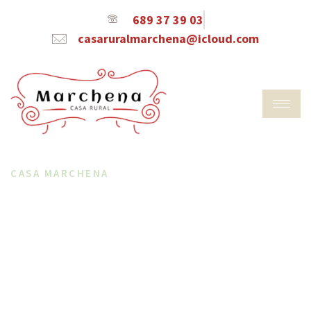
689 37 39 03
casaruralmarchena@icloud.com
CASA MARCHENA
Tu Casa Rural En Salamanca
Descubre la auténtica experiencia rural en
Casa Marchena, a solo 12 km de Salamanca.
Un refugio de tranquilidad y comodidad.