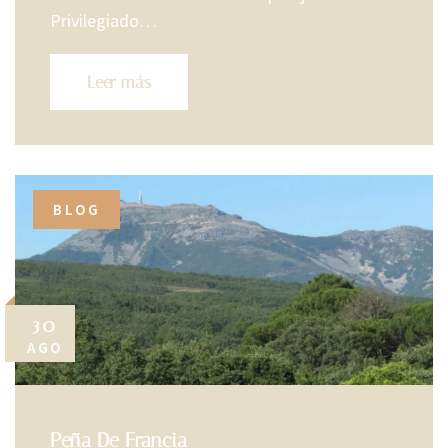
Privilegiado…
Leer más
BLOG
30
AGO
Peña De Francia