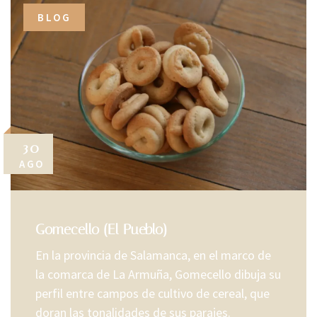
BLOG
30
AGO
Gomecello (El Pueblo)
En la provincia de Salamanca, en el marco de
la comarca de La Armuña, Gomecello dibuja su
perfil entre campos de cultivo de cereal, que
doran las tonalidades de sus parajes.